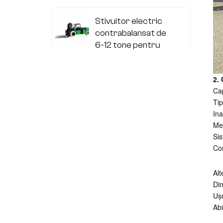
Stivuitor electric
contrabalansat de
6-12 tone pentru
sarcini grele
Stivuitor electric
2. 
de mare putere de
Cap
13-20 tone cu
Tip
Ina
baterie litiu
Med
Stivuitor electric
Sis
cu contrabalans din
Con
oțel inoxidabil
Alt
Dim
Camion electric
Ușo
personalizat non-
Abi
standard