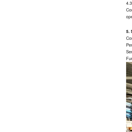
4.3
Com
ope
5.
Com
Per
Ser
Fur