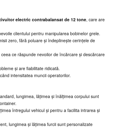
tivuitor electric contrabalansat de 12 tone
, care are
voile clientului pentru manipularea bobinelor grele.
misii zero, fără poluare și îndeplinește cerințele de
 ceea ce răspunde nevoilor de încărcare și descărcare
leme și are fiabilitate ridicată.
ând intensitatea muncii operatorilor.
andard, lungimea, lățimea și înălțimea corpului sunt
ontainer.
mea întregului vehicul și pentru a facilita intrarea și
ent, lungimea și lățimea furcii sunt personalizate