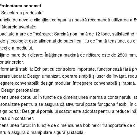
 Proiectarea schemei
 Selectarea produsului
funcție de nevoile clienților, compania noastră recomandă utilizarea a
S
ătoarele avantaje:
acitate mare de încărcare: Sarcină nominală de 12 tone, satisfacând ne
de și ecologic: este alimentat de baterii cu litiu de înaltă tensiune, cu e
tecție a mediului.
lțime mare de ridicare: Înălțimea maximă de ridicare este de 2500 mm,
ontainerelor.
formanță stabilă: Echipat cu controlere importate, funcționează fără prob
rare ușoară: Design umanizat, operare simplă și ușor de învățat, reduc
reținere convenabilă: design modular, întreținere convenabilă și rapidă.
 Design personalizat
ensiunea corpului: În funcție de dimensiunea internă a containerului st
sonalizate pentru a se asigura că stivuitorul poate funcționa flexibil în c
ign portal: Designul portalului scăzut este adoptat pentru a reduce înălți
irea din container.
ensiunea furcii: În funcție de dimensiunea bobinelor transportate de cli
tru a asigura o manipulare sigură și stabilă.