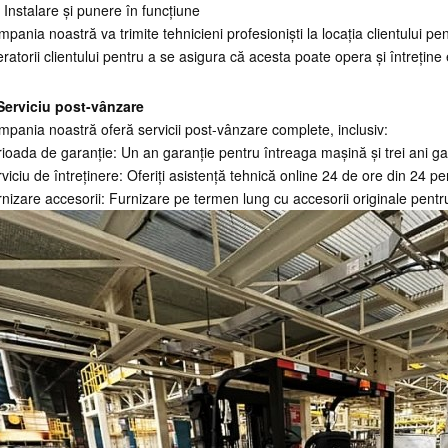
 Instalare și punere în funcțiune
pania noastră va trimite tehnicieni profesioniști la locația clientului pen
ratorii clientului pentru a se asigura că acesta poate opera și întreți
 Serviciu post-vânzare
pania noastră oferă servicii post-vânzare complete, inclusiv:
ioada de garanție: Un an garanție pentru întreaga mașină și trei ani gara
viciu de întreținere: Oferiți asistență tehnică online 24 de ore din 24 pe
nizare accesorii: Furnizare pe termen lung cu accesorii originale pent