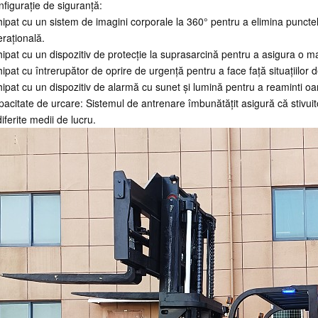
figurație de siguranță:
ipat cu un sistem de imagini corporale la 360° pentru a elimina puncte
rațională.
ipat cu un dispozitiv de protecție la suprasarcină pentru a asigura o m
ipat cu întrerupător de oprire de urgență pentru a face față situațiilor 
ipat cu un dispozitiv de alarmă cu sunet și lumină pentru a reaminti oam
acitate de urcare: Sistemul de antrenare îmbunătățit asigură că stivui
diferite medii de lucru.