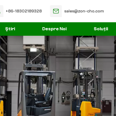
+86-18302189328
sales@zon-cho.com
Ştiri
Despre Noi
Soluții