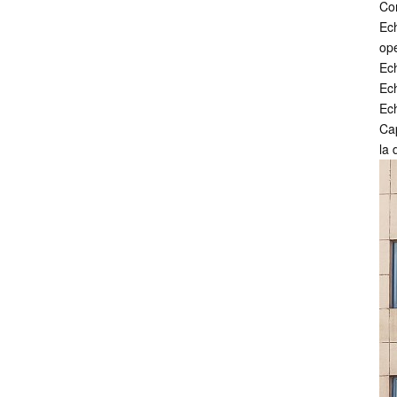
Con
Ech
ope
Ech
Ech
Ech
Cap
la 