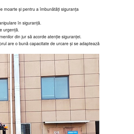
le moarte și pentru a îmbunătăți siguranța
anipulare în siguranță.
de urgență.
enilor din jur să acorde atenție siguranței.
torul are o bună capacitate de urcare și se adaptează