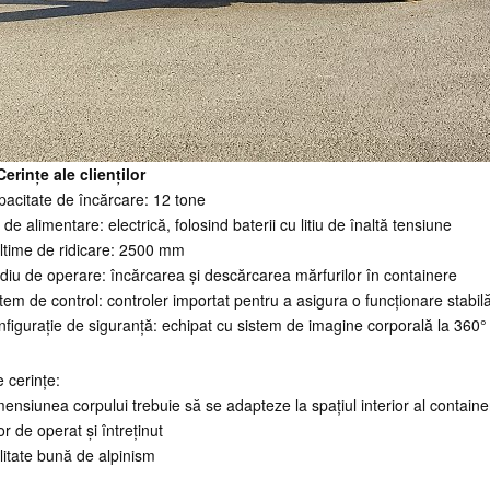
Cerințe ale clienților
acitate de încărcare: 12 tone
 de alimentare: electrică, folosind baterii cu litiu de înaltă tensiune
ltime de ridicare: 2500 mm
iu de operare: încărcarea și descărcarea mărfurilor în containere
tem de control: controler importat pentru a asigura o funcționare stabilă 
figurație de siguranță: echipat cu sistem de imagine corporală la 360°
e cerințe:
ensiunea corpului trebuie să se adapteze la spațiul interior al containe
r de operat și întreținut
litate bună de alpinism