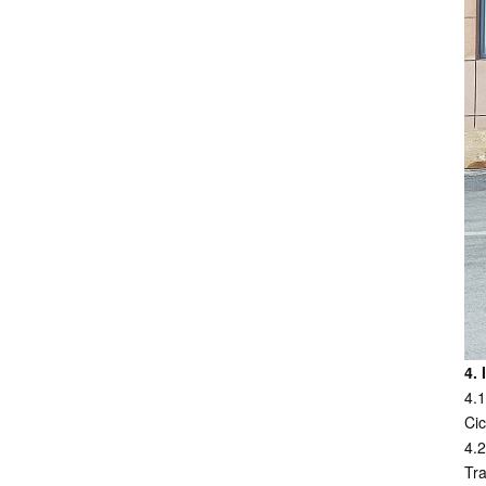
4.
4.1
Cic
4.2
Tra