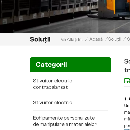
Soluții
S
/
Acasă
/
Soluții
/
Vă Aflați În :
So
Categorii
t
Stivuitor electric
contrabalansat
1. 
Stivuitor electric
Un 
mar
Echipamente personalizate
măr
de manipulare a materialelor
pen