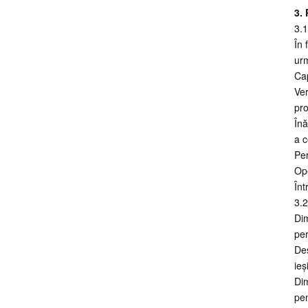
3.
3.1
Depozit care
În 
folosește un suport
urm
electric de la 1,5
Cap
tone până la 3,0
Ver
tone pe stivuitor
pro
Suport electric pe
Înă
stivuitor cu
a c
foarfecă dublă
Per
Ope
Înt
Camion electric de
3.2
înaltă performanță
Dim
de la 1,5 tone până la
per
3,0 tone
Des
ieș
Stivuitor cu braț
Dim
dublu cu foarfece
pen
așezat