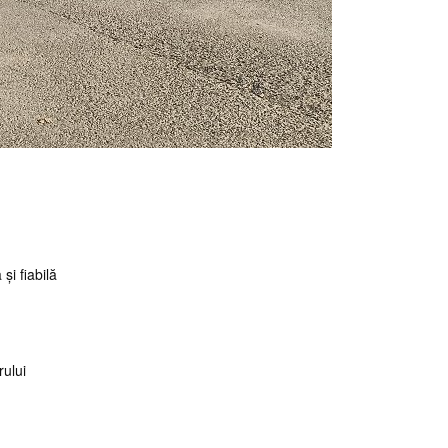
și fiabilă
rului