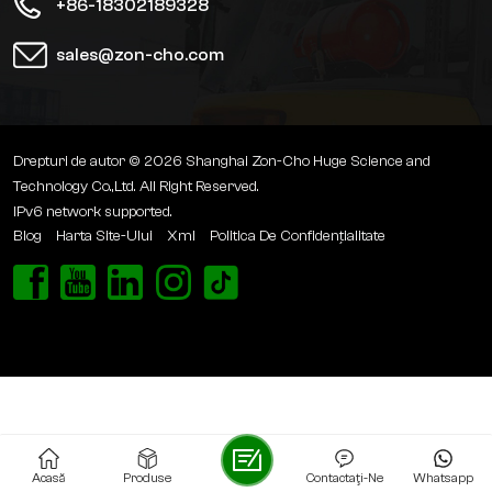
+86-18302189328
sales@zon-cho.com
Drepturi de autor © 2026 Shanghai Zon-Cho Huge Science and
Technology Co.,Ltd. All Right Reserved.
IPv6 network supported.
Blog
Harta Site-Ului
Xml
Politica De Confidențialitate
Acasă
Produse
Contactaţi-Ne
Whatsapp