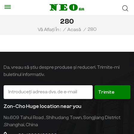
280
280
Vă Aflați În :
/
Acasă
/
Da, vreau să știu despre produse și reduceri. Trimite-mi
buletinul informativ.
Trimite
Zon-Cho Huge location near you
No.609 Tahui Road , Shihudang Town, Songjiang District
,Shanghai, China