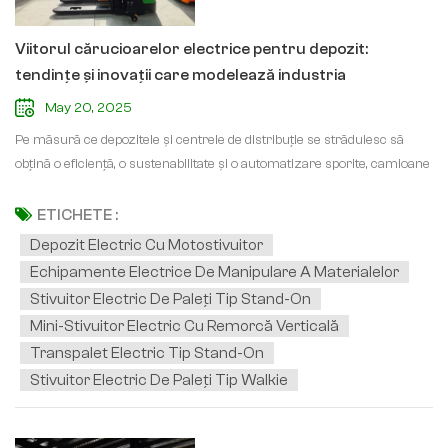
Viitorul cărucioarelor electrice pentru depozit:
tendințe și inovații care modelează industria
May 20, 2025
Pe măsură ce depozitele și centrele de distribuție se străduiesc să
obțină o eficiență, o sustenabilitate și o automatizare sporite, camioane
electrice pentru depozit (inclusiv cricuri pentru paleți, elevatoare de
comenzi, stivuitoare cu catarg retractabil și motostivuitoare)
ETICHETE :
evoluează rapid. Odată cu progresele în tehnologia bateriilor,
Depozit Electric Cu Motostivuitor
conectivitatea inteligentă și automatizarea, viitorul echipamente
Echipamente Electrice De Manipulare A Materialelor
electrice de manipulare a materialelor este menit să revoluționeze
Stivuitor Electric De Paleți Tip Stand-On
operațiunile logistice. Iată o privire asupra tendințelor cheie care
Mini-Stivuitor Electric Cu Remorcă Verticală
impulsionează industria.1. Baterii litiu-ion: Noul standardBateriile
Transpalet Electric Tip Stand-On
tradiționale cu plumb sunt din ce în ce mai mult înlocuite de tehnologia
Stivuitor Electric De Paleți Tip Walkie
litiu-ion (Li-ion), oferind:• Încărcare mai rapidă (încărcare de
oportunitate fără efect de memorie)• Durată de viață mai lungă (de 2-3
ori mai lungă decât cea a plumbului-acid)• Întreținere redusă (fără