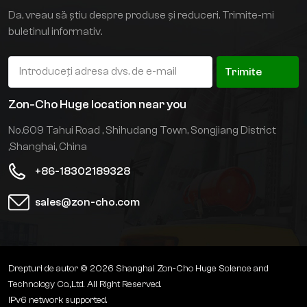
poziție înaltă. Scaunul
Da, vreau să știu despre produse și reduceri. Trimite-mi
suspendat este
buletinul informativ.
confortabil și durabil,
ceea ce poate reduce
eficient oboseala la
Trimite
conducere. Designul
furcii foarfece necesită
Zon-Cho Huge location near you
treceri mai mici și poate
No.609 Tahui Road , Shihudang Town, Songjiang District
crește efectiv
capacitatea de stocare.
,Shanghai, China
În principal datorită
+86-18302189328
industriei de depozitare
de înaltă densitate,
sales@zon-cho.com
personalizarea non-
standard, cum ar fi
rezistenta la explozie și
depozitarea la rece,
poate fi furnizată în
Drepturi de autor © 2026 Shanghai Zon-Cho Huge Science and
funcție de nevoile
Technology Co.,Ltd. All Right Reserved.
clienților.
IPv6 network supported.