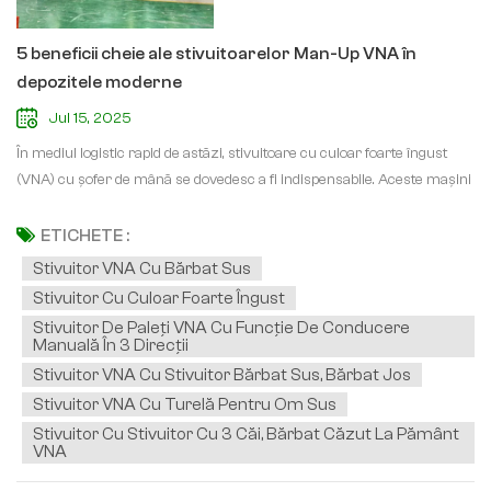
5 beneficii cheie ale stivuitoarelor Man-Up VNA în
depozitele moderne
Jul 15, 2025
În mediul logistic rapid de astăzi, stivuitoare cu culoar foarte îngust
(VNA) cu șofer de mână se dovedesc a fi indispensabile. Aceste mașini
specializate - precum modelele de 1,6 tone și 10 metri înălțime de
ridicare cu baterii litiu de 80V - transformă modul în care depozitele
ETICHETE :
gestionează depozitarea la nivel înalt.1. Vizibilitate și siguranță
Stivuitor VNA Cu Bărbat Sus
îmbunătățite pentru operatorSpre deosebire de stivuitoarele
Stivuitor Cu Culoar Foarte Îngust
tradiționale, Modelele VNA cu funcție de ridicare a încărcăturii permit
Stivuitor De Paleți VNA Cu Funcție De Conducere
operatorilor să urce odată cu sarcina, oferind o vizibilitate mai bună
Manuală În 3 Direcții
pentru stivuire și recuperare precise — esențială în special în culoare
Stivuitor VNA Cu Stivuitor Bărbat Sus, Bărbat Jos
înguste.2. Optimizarea spațiuluiCu capacitatea de a opera pe culoare
Stivuitor VNA Cu Turelă Pentru Om Sus
de până la 1,6–2 metri, aceste stivuitoare ajută depozitele creșterea
Stivuitor Cu Stivuitor Cu 3 Căi, Bărbat Căzut La Pământ
densității de stocare cu până la 40% comparativ cu modelele
VNA
convenționale.3. Avantajele bateriei cu litiuCel/Cea/Cei/Cele Baterie