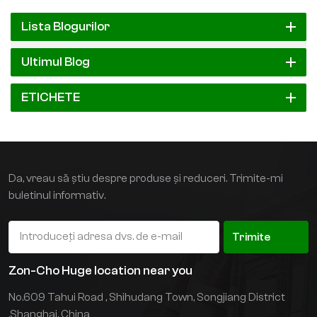
litiu de 80V 600Ah asigură:✅ Durate de funcționare mai lungi – Mai
puține întreruperi la încărcare.✅ Costuri mai mici cu energia – Mai
Lista Blogurilor
eficient decât alternativele cu plumb-acid.✅ Funcționare fără
întreținere – Fără reumpleri cu acid, vapori sau apă.4. Ideal pentru
Ultimul Blog
depozite cu randament ridicatMarile companii de logistică – cum ar fi
adoptator recent din Orientul Mijlociu—bazați-vă pe aceste stivuitoare
ETICHETE
pentru operațiuni de mare viteză și volum mare fără a sacrifica
siguranța sau eficiența.5. Investiții garantate pentru viitorPe măsură
ce automatizarea și sustenabilitatea devin priorități, stivuitoare VNA cu
alimentare cu litiu poziționează afacerile cu un pas înaintea celorlalte
companii.Gânduri finaleIndiferent dacă gestionați o centru de
Da, vreau să știu despre produse și reduceri. Trimite-mi
distribuție cu amănuntul, depozit frigorific sau depozit de comerț
buletinul informativ.
electronic, ofertă de stivuitoare VNA cu funcție de preluare a șoferului
manipulare a materialelor mai inteligentă, mai rapidă și mai
Trimite
ecologicăEste timpul să vă regândiți flota?
Zon-Cho Huge location near you
No.609 Tahui Road , Shihudang Town, Songjiang District
,Shanghai, China