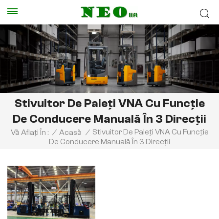
Stivuitor De Paleți VNA Cu Funcție
De Conducere Manuală În 3 Direcții
Stivuitor De Paleți VNA Cu Funcție
Vă Aflați În :
/
Acasă
/
De Conducere Manuală În 3 Direcții